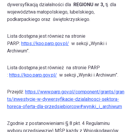
dywersyfikacją działalności dla
REGIONU nr 3,
tj. dla
województwa małopolskiego, lubelskiego,
podkarpackiego oraz świętokrzyskiego.
Lista dostępna jest również na stronie
PARP:
https://kpo.parp.gov.pl/
w sekcji „Wyniki i
Archiwum”.
Lista dostępna jest również na stronie PARP
:
https://kpo.parp.gov.pl/
w sekcji „Wyniki i Archiwum”.
Przejdź:
https://www.parp.gov.pl/component/grants/gran
ts/inwestycje-w-dywersyfikacje-dzialalnosci-sektora-
horeca-oferta-dla-przedsiebiorcow#wyniki_i_archiwum
Zgodnie z postanowieniami § 8 pkt. 4 Regulaminu
wyboru przedsięwzięć MŚP każdy z Wnioskodawców