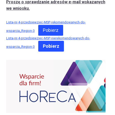
Proszę o sprawdzanie adresów e-mail wskazanych
we wniosku.
Lista-nr-4-przedsiewziec-MSP-rekomendowanych-do-
Pobierz
wsparcia_Region-3
Lista-nr-4-przedsiewziec-MSP-nierekomendowanych-do-
Pobierz
wsparcia_Region-3